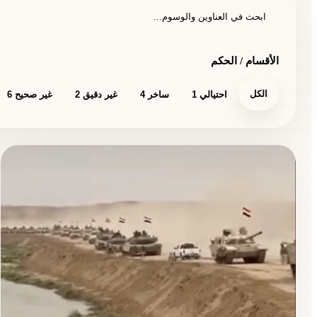
الأقسام / الحكم
الكل
احتيالي
1
ساخر
4
غير دقيق
2
غير صحيح
6