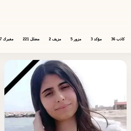
كاذب
36
مؤكد
3
مزور
5
مزيف
2
مضلل
221
مفبرك
7